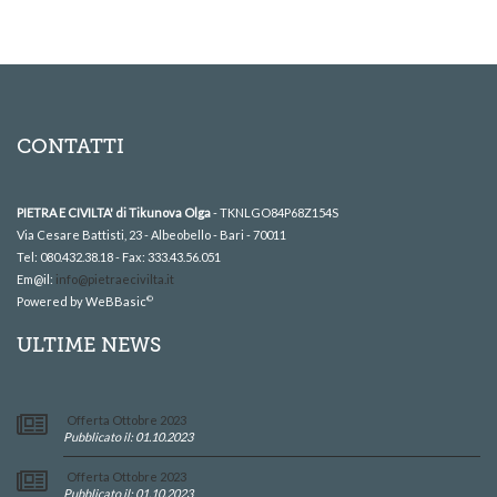
CONTATTI
PIETRA E CIVILTA' di Tikunova Olga
- TKNLGO84P68Z154S
Via Cesare Battisti, 23 - Albeobello - Bari - 70011
Tel: 080.432.38.18 - Fax: 333.43.56.051
Em@il:
info@pietraecivilta.it
©
Powered by WeBBasic
ULTIME NEWS
Offerta Ottobre 2023
Pubblicato il: 01.10.2023
Offerta Ottobre 2023
Pubblicato il: 01.10.2023