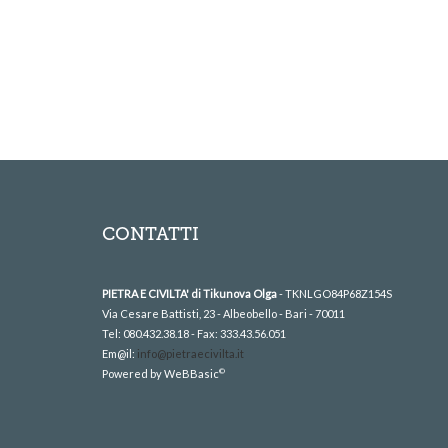
CONTATTI
PIETRA E CIVILTA' di Tikunova Olga
- TKNLGO84P68Z154S
Via Cesare Battisti, 23 - Albeobello - Bari - 70011
Tel: 080.432.38.18 - Fax: 333.43.56.051
Em@il:
info@pietraecivilta.it
©
Powered by WeBBasic